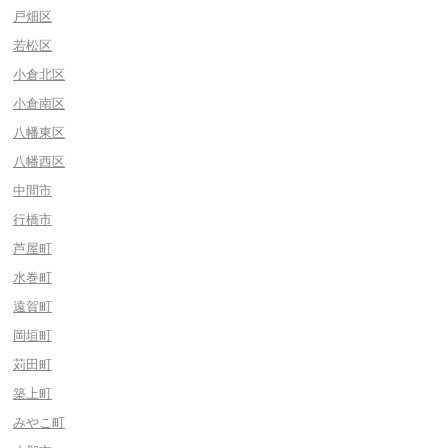
戸畑区
若松区
小倉北区
小倉南区
八幡東区
八幡西区
中間市
行橋市
芦屋町
水巻町
遠賀町
岡垣町
苅田町
築上町
みやこ町