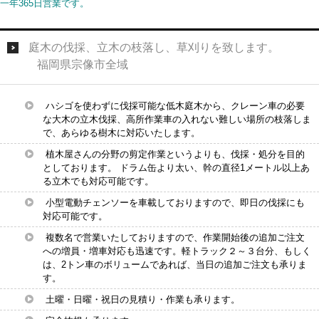
一年365日営業です。
庭木の伐採、立木の枝落し、草刈りを致します。
福岡県宗像市全域
ハシゴを使わずに伐採可能な低木庭木から、クレーン車の必要
な大木の立木伐採、高所作業車の入れない難しい場所の枝落しま
で、あらゆる樹木に対応いたします。
植木屋さんの分野の剪定作業というよりも、伐採・処分を目的
としております。 ドラム缶より太い、幹の直径1メートル以上あ
る立木でも対応可能です。
小型電動チェンソーを車載しておりますので、即日の伐採にも
対応可能です。
複数名で営業いたしておりますので、作業開始後の追加ご注文
への増員・増車対応も迅速です。軽トラック２～３台分、もしく
は、2トン車のボリュームであれば、当日の追加ご注文も承りま
す。
土曜・日曜・祝日の見積り・作業も承ります。