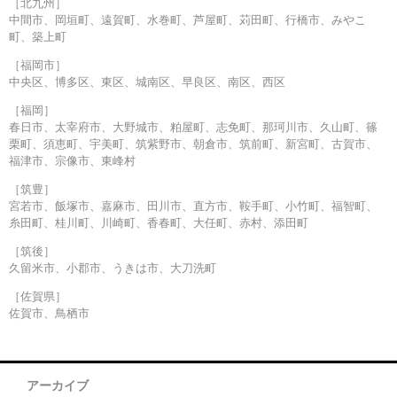
［北九州］
中間市、岡垣町、遠賀町、水巻町、芦屋町、苅田町、行橋市、みやこ
町、築上町
［福岡市］
中央区、博多区、東区、城南区、早良区、南区、西区
［福岡］
春日市、太宰府市、大野城市、粕屋町、志免町、那珂川市、久山町、篠
栗町、須恵町、宇美町、筑紫野市、朝倉市、筑前町、新宮町、古賀市、
福津市、宗像市、東峰村
［筑豊］
宮若市、飯塚市、嘉麻市、田川市、直方市、鞍手町、小竹町、福智町、
糸田町、桂川町、川崎町、香春町、大任町、赤村、添田町
［筑後］
久留米市、小郡市、うきは市、大刀洗町
［佐賀県］
佐賀市、鳥栖市
アーカイブ