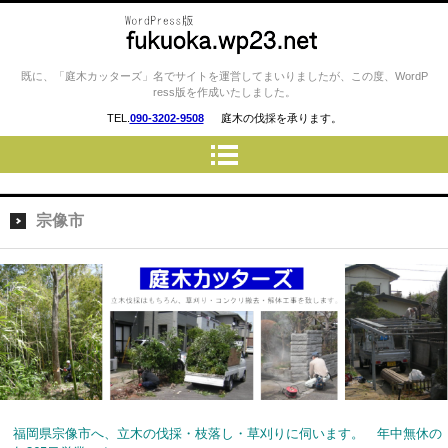
庭木カッターズ / 立木の伐採、草
既に、「庭木カッターズ」名でサイトを運営してまいりましたが、この度、WordP
ress版を作成いたしました。
刈り、コンクリート・ウッドデ
TEL.
090-3202-9508
庭木の伐採を承ります。
ッキの撤去、物置・プレハブ・
車庫・カーポートの解体 etc…
を承ります。 福岡市・北九州
市はもちろん、福岡県の大半へ
宗像市
伺います。
福岡県宗像市へ、立木の伐採・枝落し・草刈りに伺います。 年中無休の