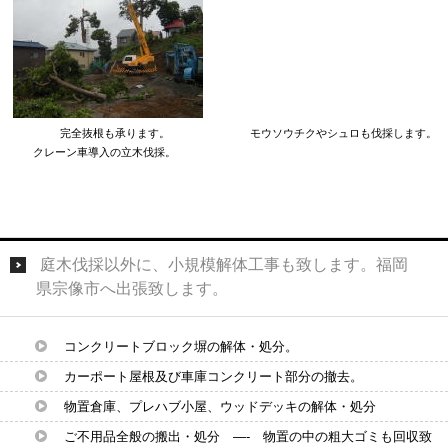
完全抜根も承ります。 モウソウチクやシュロも伐採します。
クレーン車導入の立木伐採。
庭木伐採以外に、小規模解体工事も致します。福岡
県宗像市へ出張致します。
コンクリートブロック塀の解体・処分。
カーポート屋根及び車庫コンクリート部分の撤去。
物置倉庫、プレハブ小屋、ウッドデッキの解体・処分
ご不用品全般の搬出・処分 —- 物置の中の粗大ゴミも回収致