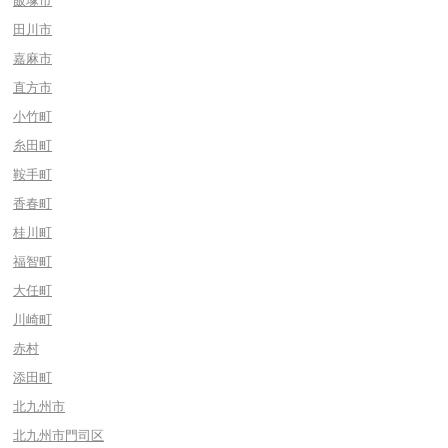
飯塚市
田川市
嘉麻市
直方市
小竹町
糸田町
鞍手町
香春町
桂川町
福智町
大任町
川崎町
赤村
添田町
北九州市
北九州市門司区