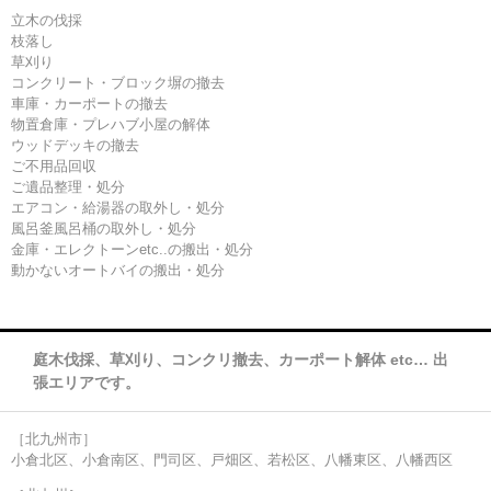
立木の伐採
枝落し
草刈り
コンクリート・ブロック塀の撤去
車庫・カーポートの撤去
物置倉庫・プレハブ小屋の解体
ウッドデッキの撤去
ご不用品回収
ご遺品整理・処分
エアコン・給湯器の取外し・処分
風呂釜風呂桶の取外し・処分
金庫・エレクトーンetc..の搬出・処分
動かないオートバイの搬出・処分
庭木伐採、草刈り、コンクリ撤去、カーポート解体 etc… 出
張エリアです。
［北九州市］
小倉北区、小倉南区、門司区、戸畑区、若松区、八幡東区、八幡西区