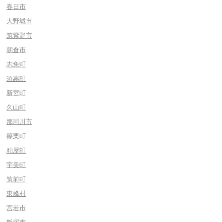
春日市
大野城市
筑紫野市
朝倉市
志免町
須惠町
新宮町
久山町
那珂川市
篠栗町
粕屋町
宇美町
筑前町
東峰村
宮若市