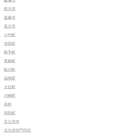
飯塚市
田川市
嘉麻市
直方市
小竹町
糸田町
鞍手町
香春町
桂川町
福智町
大任町
川崎町
赤村
添田町
北九州市
北九州市門司区