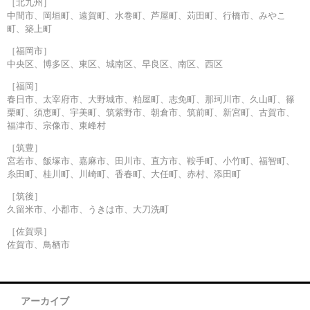
［北九州］
中間市、岡垣町、遠賀町、水巻町、芦屋町、苅田町、行橋市、みやこ
町、築上町
［福岡市］
中央区、博多区、東区、城南区、早良区、南区、西区
［福岡］
春日市、太宰府市、大野城市、粕屋町、志免町、那珂川市、久山町、篠
栗町、須恵町、宇美町、筑紫野市、朝倉市、筑前町、新宮町、古賀市、
福津市、宗像市、東峰村
［筑豊］
宮若市、飯塚市、嘉麻市、田川市、直方市、鞍手町、小竹町、福智町、
糸田町、桂川町、川崎町、香春町、大任町、赤村、添田町
［筑後］
久留米市、小郡市、うきは市、大刀洗町
［佐賀県］
佐賀市、鳥栖市
アーカイブ