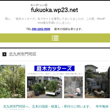
庭木カッターズ / 立木の伐採、草
既に、「庭木カッターズ」名でサイトを運営してまいりましたが、この度、WordP
ress版を作成いたしました。
刈り、コンクリート・ウッドデ
TEL.
090-3202-9508
庭木の伐採を承ります。
ッキの撤去、物置・プレハブ・
車庫・カーポートの解体 etc…
を承ります。 福岡市・北九州
市はもちろん、福岡県の大半へ
北九州市門司区
伺います。
北九州市門司区へ、立木の伐採・枝落し・草刈りに伺います。 年中無休