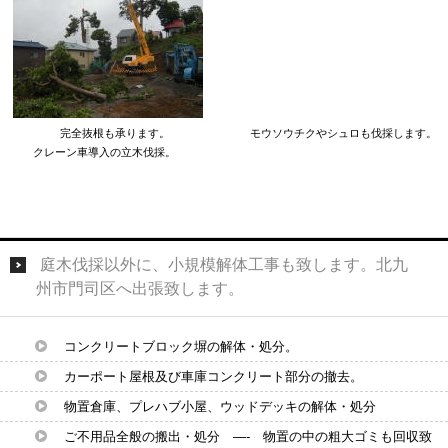
完全抜根も承ります。 モウソウチクやシュロも伐採します。
クレーン車導入の立木伐採。
庭木伐採以外に、小規模解体工事も致します。北九
州市門司区へ出張致します。
コンクリートブロック塀の解体・処分。
カーポート屋根及び車庫コンクリート部分の撤去。
物置倉庫、プレハブ小屋、ウッドデッキの解体・処分
ご不用品全般の搬出・処分 —- 物置の中の粗大ゴミも回収致