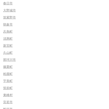
春日市
大野城市
筑紫野市
朝倉市
志免町
須惠町
新宮町
久山町
那珂川市
篠栗町
粕屋町
宇美町
筑前町
東峰村
宮若市