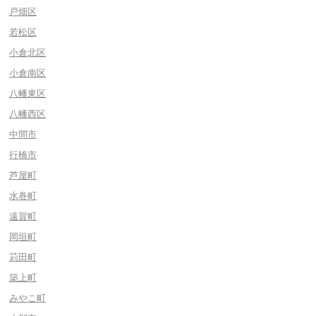
戸畑区
若松区
小倉北区
小倉南区
八幡東区
八幡西区
中間市
行橋市
芦屋町
水巻町
遠賀町
岡垣町
苅田町
築上町
みやこ町