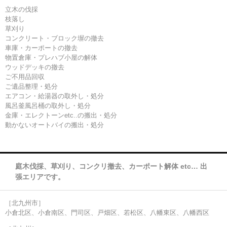
立木の伐採
枝落し
草刈り
コンクリート・ブロック塀の撤去
車庫・カーポートの撤去
物置倉庫・プレハブ小屋の解体
ウッドデッキの撤去
ご不用品回収
ご遺品整理・処分
エアコン・給湯器の取外し・処分
風呂釜風呂桶の取外し・処分
金庫・エレクトーンetc..の搬出・処分
動かないオートバイの搬出・処分
庭木伐採、草刈り、コンクリ撤去、カーポート解体 etc… 出
張エリアです。
［北九州市］
小倉北区、小倉南区、門司区、戸畑区、若松区、八幡東区、八幡西区